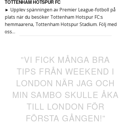
TOTTENHAM HOTSPUR FC
► Upplev spänningen av Premier League-fotboll på
plats när du besöker Tottenham Hotspur FC:s
hemmaarena, Tottenham Hotspur Stadium. Följ med
oss…
”VI FICK MÅNGA BRA
TIPS FRÅN WEEKEND I
LONDON NÄR JAG OCH
MIN SAMBO SKULLE ÅKA
TILL LONDON FÖR
FÖRSTA GÅNGEN!”