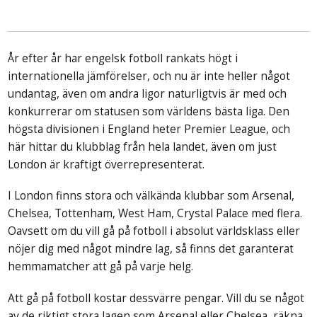
År efter år har engelsk fotboll rankats högt i
internationella jämförelser, och nu är inte heller något
undantag, även om andra ligor naturligtvis är med och
konkurrerar om statusen som världens bästa liga. Den
högsta divisionen i England heter Premier League, och
här hittar du klubblag från hela landet, även om just
London är kraftigt överrepresenterat.
I London finns stora och välkända klubbar som Arsenal,
Chelsea, Tottenham, West Ham, Crystal Palace med flera.
Oavsett om du vill gå på fotboll i absolut världsklass eller
nöjer dig med något mindre lag, så finns det garanterat
hemmamatcher att gå på varje helg.
Att gå på fotboll kostar dessvärre pengar. Vill du se något
av de riktigt stora lagen som Arsenal eller Chelsea, räkna