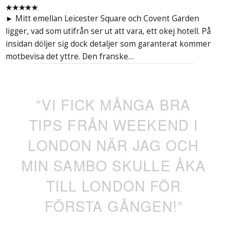
★★★★★
► Mitt emellan Leicester Square och Covent Garden
ligger, vad som utifrån ser ut att vara, ett okej hotell. På
insidan döljer sig dock detaljer som garanterat kommer
motbevisa det yttre. Den franske…
”VI FICK MÅNGA BRA
TIPS FRÅN WEEKEND I
LONDON NÄR JAG OCH
MIN SAMBO SKULLE ÅKA
TILL LONDON FÖR
FÖRSTA GÅNGEN!”