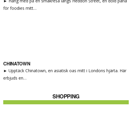
► Häng med på en smakresa längs Heddon Street, en dold pärla
för foodies mitt…
CHINATOWN
► Upptäck Chinatown, en asiatisk oas mitt i Londons hjärta. Här
erbjuds en…
SHOPPING