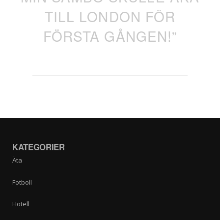
TILL LONDON FÖR
FÖRSTA GÅNGEN!”
KATEGORIER
Äta
Fotboll
Hotell