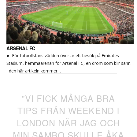
ARSENAL FC
► För fotbollsfans världen över är ett besök på Emirates
Stadium, hemmaarenan för Arsenal FC, en dröm som blir sann.
I den här artikeln kommer…
”VI FICK MÅNGA BRA
TIPS FRÅN WEEKEND I
LONDON NÄR JAG OCH
MIN SAMBO SKULLE ÅKA