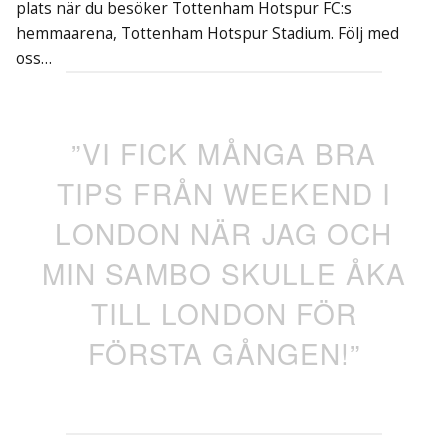
plats när du besöker Tottenham Hotspur FC:s
hemmaarena, Tottenham Hotspur Stadium. Följ med
oss…
”VI FICK MÅNGA BRA
TIPS FRÅN WEEKEND I
LONDON NÄR JAG OCH
MIN SAMBO SKULLE ÅKA
TILL LONDON FÖR
FÖRSTA GÅNGEN!”