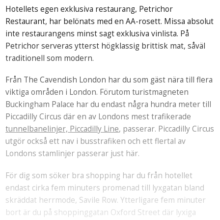
Hotellets egen exklusiva restaurang, Petrichor
Restaurant, har belönats med en AA-rosett. Missa absolut
inte restaurangens minst sagt exklusiva vinlista. På
Petrichor serveras ytterst högklassig brittisk mat, såväl
traditionell som modern.
Från The Cavendish London har du som gäst nära till flera
viktiga områden i London. Förutom turistmagneten
Buckingham Palace har du endast några hundra meter till
Piccadilly Circus där en av Londons mest trafikerade
tunnelbanelinjer, Piccadilly Line
, passerar. Piccadilly Circus
utgör också ett nav i busstrafiken och ett flertal av
Londons stamlinjer passerar just här.
För dig som söker bra shopping har du från hotellet
endast cirka fem minuters promenad till lyxgatan bland
skräddat herrmode, Savile Row. Ytterligare fem minuter
bort är du på shoppinggatan Oxford Street där lyxiga