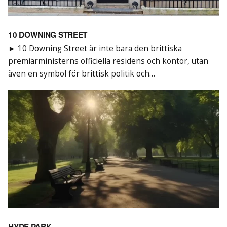
10 DOWNING STREET
► 10 Downing Street är inte bara den brittiska
premiärministerns officiella residens och kontor, utan
även en symbol för brittisk politik och…
HYDE PARK